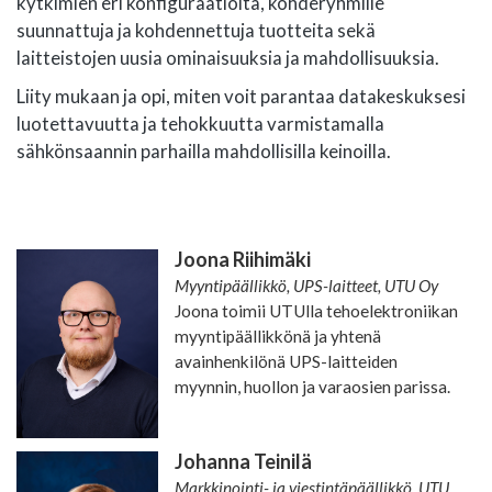
kytkimien eri konfiguraatioita, kohderyhmille
suunnattuja ja kohdennettuja tuotteita sekä
laitteistojen uusia ominaisuuksia ja mahdollisuuksia.
Liity mukaan ja opi, miten voit parantaa datakeskuksesi
luotettavuutta ja tehokkuutta varmistamalla
sähkönsaannin parhailla mahdollisilla keinoilla.
Joona Riihimäki
Myyntipäällikkö, UPS-laitteet, UTU Oy
Joona toimii UTUlla tehoelektroniikan
myyntipäällikkönä ja yhtenä
avainhenkilönä UPS-laitteiden
myynnin, huollon ja varaosien parissa.
Johanna Teinilä
Markkinointi- ja viestintäpäällikkö, UTU