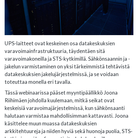
UPS-laitteet ovat keskeinen osa datakeskuksien
varavoimainfrastruktuuria, täydentäen sitä
varavoimakoneilla ja STS-kytkimillä. Sähkönsaannin ja -
jakelun varmistaminen on yksi tärkeimmistä tehtävistä
datakeskuksien jakelujärjestelmissä, ja se voidaan
toteuttaa monella eri tavalla.
Tässä webinaarissa pääset myyntipäällikkö Joona
Riihimäen johdolla kuulemaan, mitkä seikat ovat
keskeisiä varavoimajärjestelmissä, kun sähkönsaanti
halutaan varmistaa mahdollisimman kattavasti. Joona
käsittelee muun muassa datakeskuksien
arkkitehtuureja ja niiden hyviä sekä huonoja puolia, STS-