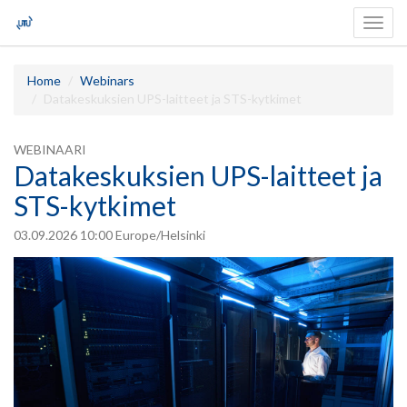
Valits
navigo
Home
Webinars
Datakeskuksien UPS-laitteet ja STS-kytkimet
WEBINAARI
Datakeskuksien UPS-laitteet ja
STS-kytkimet
03.09.2026 10:00 Europe/Helsinki